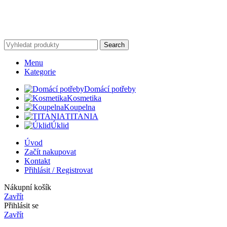
Search
Menu
Kategorie
Domácí potřeby
Kosmetika
Koupelna
TITANIA
Úklid
Úvod
Začít nakupovat
Kontakt
Přihlásit / Registrovat
Nákupní košík
Zavřít
Přihlásit se
Zavřít