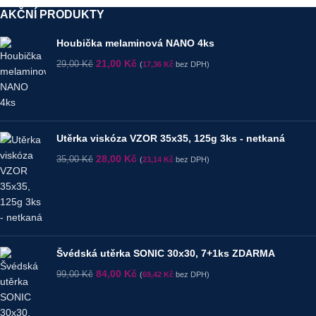
AKČNÍ PRODUKTY
Houbička melaminová NANO 4ks
21,00
Kč
29,00
Kč
(
17,36
Kč
bez DPH)
Utěrka viskóza VZOR 35x35, 125g 3ks - netkaná
28,00
Kč
35,00
Kč
(
23,14
Kč
bez DPH)
Švédská utěrka SONIC 30x30, 7+1ks ZDARMA
84,00
Kč
99,00
Kč
(
69,42
Kč
bez DPH)