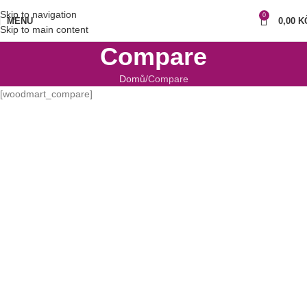
Skip to navigation
0
MENU
0,00
K
Skip to main content
Compare
Domů
Compare
[woodmart_compare]