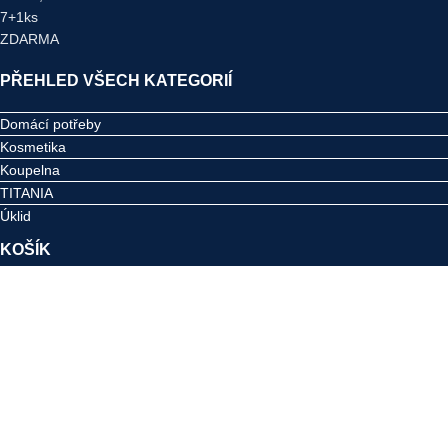
PŘEHLED VŠECH KATEGORIÍ
Domácí potřeby
Kosmetika
Koupelna
TITANIA
Úklid
KOŠÍK
NAŠE ADRESA
ZENNER ČR s.r.o.
Šachetní 3093
272 01 Kladno-Bresson
IČO: 18230261
DIČ: CZ18230261