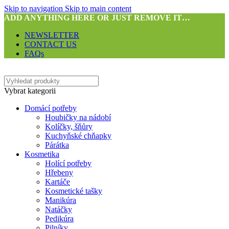
Skip to navigation
Skip to main content
ADD ANYTHING HERE OR JUST REMOVE IT…
NEWSLETTER
CONTACT US
FAQs
Vybrat kategorii
Domácí potřeby
Houbičky na nádobí
Kolíčky, šňůry
Kuchyňské chňapky
Párátka
Kosmetika
Holící potřeby
Hřebeny
Kartáče
Kosmetické tašky
Manikúra
Natáčky
Pedikúra
Pilníky