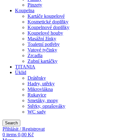
Pinzety
Koupelna
Kartáče koupelové
Kosmetické doplňky
Koupelnové doplňky
Koupelové houby
Masážní žínky
Toaletní potřeby
Vatové tyčinky
Zrcadla
Zubní kartáčky
TITANIA
Úklid
Drátěnky
Hadry, utěrky
Mikrovlákna
Rukavice
Smetáky, mopy
Stěrky, oprašováky
WC sady
Search
Přihlásit / Registrovat
0
items
0,00
Kč