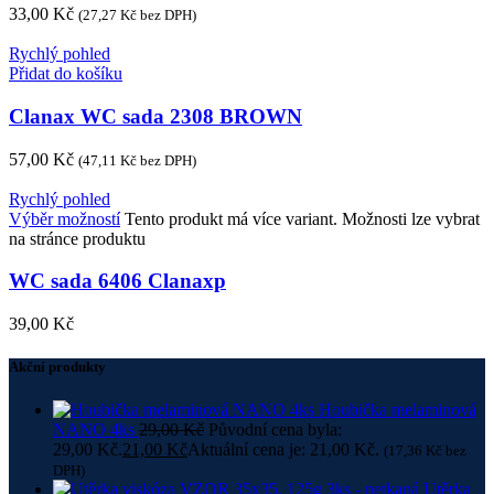
33,00
Kč
(
27,27
Kč
bez DPH)
Rychlý pohled
Přidat do košíku
Clanax WC sada 2308 BROWN
57,00
Kč
(
47,11
Kč
bez DPH)
Rychlý pohled
Výběr možností
Tento produkt má více variant. Možnosti lze vybrat
na stránce produktu
WC sada 6406 Clanaxp
39,00
Kč
Akční produkty
Houbička melaminová
NANO 4ks
29,00
Kč
Původní cena byla:
29,00 Kč.
21,00
Kč
Aktuální cena je: 21,00 Kč.
(
17,36
Kč
bez
DPH)
Utěrka