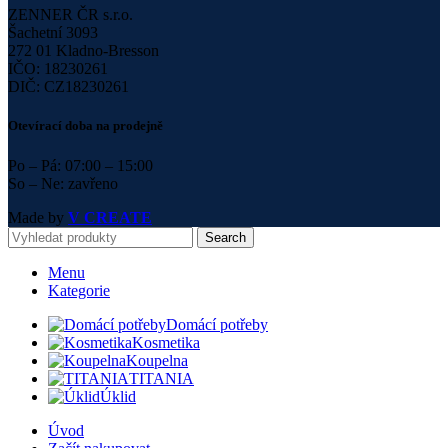
ZENNER ČR s.r.o.
Šachetní 3093
272 01 Kladno-Bresson
IČO: 18230261
DIČ: CZ18230261
Otevírací doba na prodejně
Po – Pá: 07:00 – 15:00
So – Ne: zavřeno
Made by
V CREATE
Search
Menu
Kategorie
Domácí potřeby
Kosmetika
Koupelna
TITANIA
Úklid
Úvod