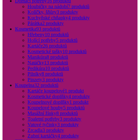
Domácí potřeby
16 produktů
Houbičky na nádobí
7 produktů
Kolíčky, šňůry
3 produkty
Kuchyňské chňapky
4 produkty
Párátka
2 produkty
Kosmetika
93 produktů
Hřebeny
10 produktů
Holící potřeby
5 produktů
Kartáče
26 produktů
Kosmetické tašky
10 produktů
Manikúra
8 produktů
Natáčky
13 produktů
Pedikúra
10 produktů
Pilníky
8 produktů
Pinzety
3 produkty
Koupelna
32 produktů
Kartáče koupelové
1 produkt
Kosmetické doplňky
4 produkty
Koupelnové doplňky
1 produkt
Koupelové houby
5 produktů
Masážní žínky
8 produktů
Toaletní potřeby
3 produkty
Vatové tyčinky
3 produkty
Zrcadla
3 produkty
Zubní kartáčky
4 produkty