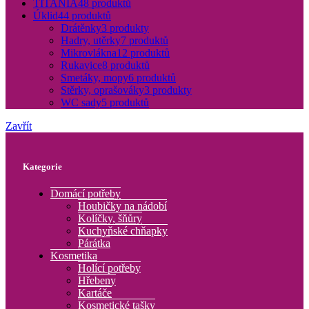
TITANIA
48 produktů
Úklid
44 produktů
Drátěnky
3 produkty
Hadry, utěrky
7 produktů
Mikrovlákna
12 produktů
Rukavice
8 produktů
Smetáky, mopy
6 produktů
Stěrky, oprašováky
3 produkty
WC sady
5 produktů
Zavřít
Kategorie
Domácí potřeby
Houbičky na nádobí
Kolíčky, šňůry
Kuchyňské chňapky
Párátka
Kosmetika
Holící potřeby
Hřebeny
Kartáče
Kosmetické tašky