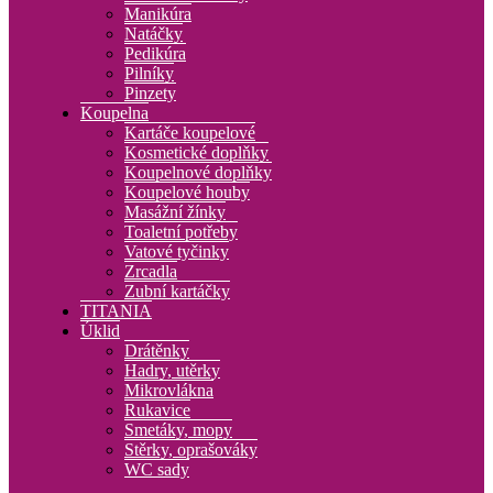
Manikúra
Natáčky
Pedikúra
Pilníky
Pinzety
Koupelna
Kartáče koupelové
Kosmetické doplňky
Koupelnové doplňky
Koupelové houby
Masážní žínky
Toaletní potřeby
Vatové tyčinky
Zrcadla
Zubní kartáčky
TITANIA
Úklid
Drátěnky
Hadry, utěrky
Mikrovlákna
Rukavice
Smetáky, mopy
Stěrky, oprašováky
WC sady