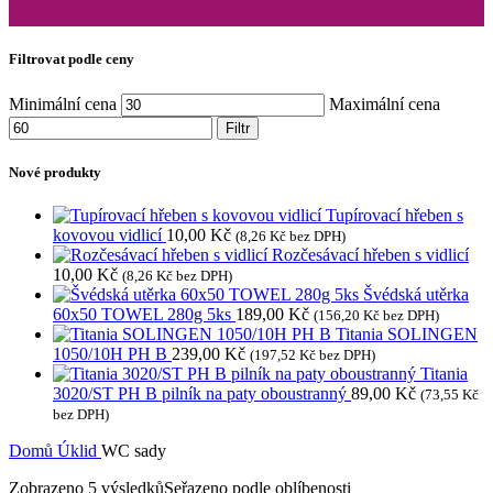
Filtrovat podle ceny
Minimální cena
Maximální cena
Filtr
Nové produkty
Tupírovací hřeben s
kovovou vidlicí
10,00
Kč
(
8,26
Kč
bez DPH)
Rozčesávací hřeben s vidlicí
10,00
Kč
(
8,26
Kč
bez DPH)
Švédská utěrka
60x50 TOWEL 280g 5ks
189,00
Kč
(
156,20
Kč
bez DPH)
Titania SOLINGEN
1050/10H PH B
239,00
Kč
(
197,52
Kč
bez DPH)
Titania
3020/ST PH B pilník na paty oboustranný
89,00
Kč
(
73,55
Kč
bez DPH)
Domů
Úklid
WC sady
Zobrazeno 5 výsledků
Seřazeno podle oblíbenosti