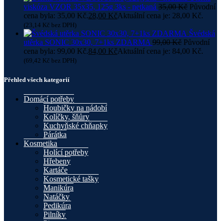
viskóza VZOR 35x35, 125g 3ks - netkaná
35,00
Kč
Původní
cena byla: 35,00 Kč.
28,00
Kč
Aktuální cena je: 28,00 Kč.
(
23,14
Kč
bez DPH)
Švédská
utěrka SONIC 30x30, 7+1ks ZDARMA
99,00
Kč
Původní
cena byla: 99,00 Kč.
84,00
Kč
Aktuální cena je: 84,00 Kč.
(
69,42
Kč
bez DPH)
Přehled všech kategorií
Domácí potřeby
Houbičky na nádobí
Kolíčky, šňůry
Kuchyňské chňapky
Párátka
Kosmetika
Holící potřeby
Hřebeny
Kartáče
Kosmetické tašky
Manikúra
Natáčky
Pedikúra
Pilníky