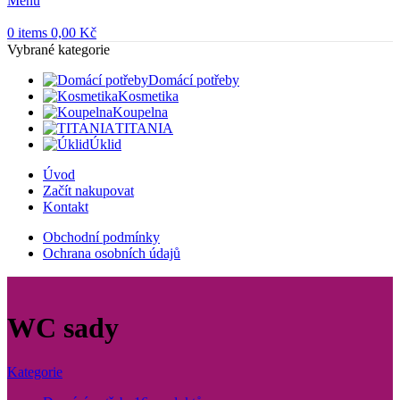
Menu
0
items
0,00
Kč
Vybrané kategorie
Domácí potřeby
Kosmetika
Koupelna
TITANIA
Úklid
Úvod
Začít nakupovat
Kontakt
Obchodní podmínky
Ochrana osobních údajů
WC sady
Kategorie