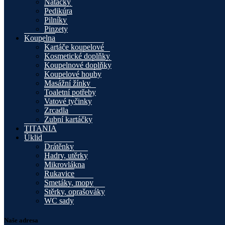
Natáčky
Pedikúra
Pilníky
Pinzety
Koupelna
Kartáče koupelové
Kosmetické doplňky
Koupelnové doplňky
Koupelové houby
Masážní žínky
Toaletní potřeby
Vatové tyčinky
Zrcadla
Zubní kartáčky
TITANIA
Úklid
Drátěnky
Hadry, utěrky
Mikrovlákna
Rukavice
Smetáky, mopy
Stěrky, oprašováky
WC sady
Naše adresa