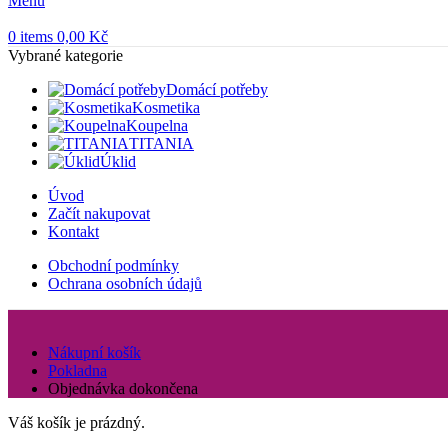
Menu
0
items
0,00
Kč
Vybrané kategorie
Domácí potřeby
Kosmetika
Koupelna
TITANIA
Úklid
Úvod
Začít nakupovat
Kontakt
Obchodní podmínky
Ochrana osobních údajů
Nákupní košík
Pokladna
Objednávka dokončena
Váš košík je prázdný.