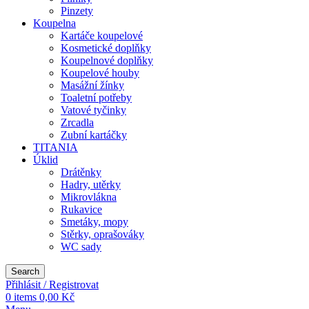
Pinzety
Koupelna
Kartáče koupelové
Kosmetické doplňky
Koupelnové doplňky
Koupelové houby
Masážní žínky
Toaletní potřeby
Vatové tyčinky
Zrcadla
Zubní kartáčky
TITANIA
Úklid
Drátěnky
Hadry, utěrky
Mikrovlákna
Rukavice
Smetáky, mopy
Stěrky, oprašováky
WC sady
Search
Přihlásit / Registrovat
0
items
0,00
Kč