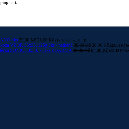
ping cart.
 NANO 4ks
29,00
Kč
21,00
Kč
(
17,36
Kč
bez DPH)
skóza VZOR 35x35, 125g 3ks - netkaná
35,00
Kč
28,00
Kč
(
23,14
Kč
b
utěrka SONIC 30x30, 7+1ks ZDARMA
99,00
Kč
84,00
Kč
(
69,42
Kč
be