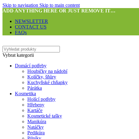
Skip to navigation
Skip to main content
ADD ANYTHING HERE OR JUST REMOVE IT…
NEWSLETTER
CONTACT US
FAQs
Vybrat kategorii
Domácí potřeby
Houbičky na nádobí
Kolíčky, šňůry
Kuchyňské chňapky
Párátka
Kosmetika
Holící potřeby
Hřebeny
Kartáče
Kosmetické tašky
Manikúra
Natáčky
Pedikúra
Pilníky