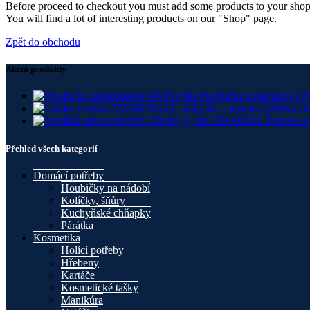
Before proceed to checkout you must add some products to your shop
You will find a lot of interesting products on our "Shop" page.
Zpět do obchodu
Akční produkty
Houbička melaminová
Utěrka vi
Švédská 
Přehled všech kategorií
Domácí potřeby
Houbičky na nádobí
Kolíčky, šňůry
Kuchyňské chňapky
Párátka
Kosmetika
Holící potřeby
Hřebeny
Kartáče
Kosmetické tašky
Manikúra