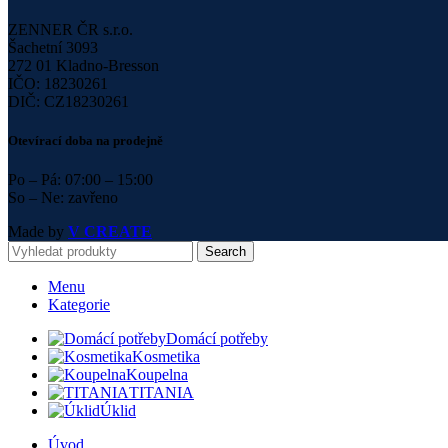
ZENNER ČR s.r.o.
Šachetní 3093
272 01 Kladno-Bresson
IČO: 18230261
DIČ: CZ18230261
Otevírací doba na prodejně
Po – Pá: 07:00 – 15:00
So – Ne: zavřeno
Made by
V CREATE
Search
Menu
Kategorie
Domácí potřeby
Kosmetika
Koupelna
TITANIA
Úklid
Úvod