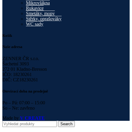
Mikrovlákna
Rukavice
Smetáky, mopy
Stěrky, oprašováky
WC sady
Košík
Naše adresa
ZENNER ČR s.r.o.
Šachetní 3093
272 01 Kladno-Bresson
IČO: 18230261
DIČ: CZ18230261
Otevírací doba na prodejně
Po – Pá: 07:00 – 15:00
So – Ne: zavřeno
Made by
V CREATE
Search