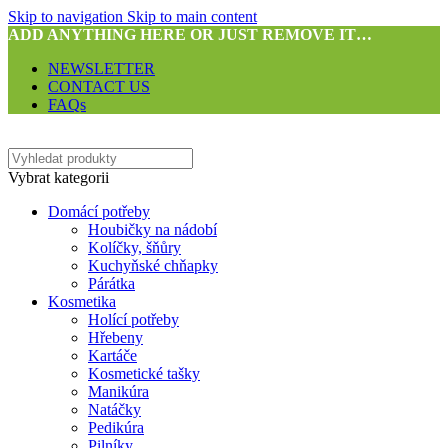
Skip to navigation
Skip to main content
ADD ANYTHING HERE OR JUST REMOVE IT…
NEWSLETTER
CONTACT US
FAQs
Vybrat kategorii
Domácí potřeby
Houbičky na nádobí
Kolíčky, šňůry
Kuchyňské chňapky
Párátka
Kosmetika
Holící potřeby
Hřebeny
Kartáče
Kosmetické tašky
Manikúra
Natáčky
Pedikúra
Pilníky