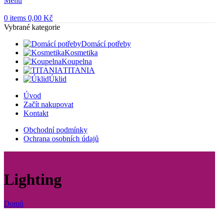
Menu
0
items
0,00
Kč
Vybrané kategorie
Domácí potřeby
Kosmetika
Koupelna
TITANIA
Úklid
Úvod
Začít nakupovat
Kontakt
Obchodní podmínky
Ochrana osobních údajů
Lighting
Domů