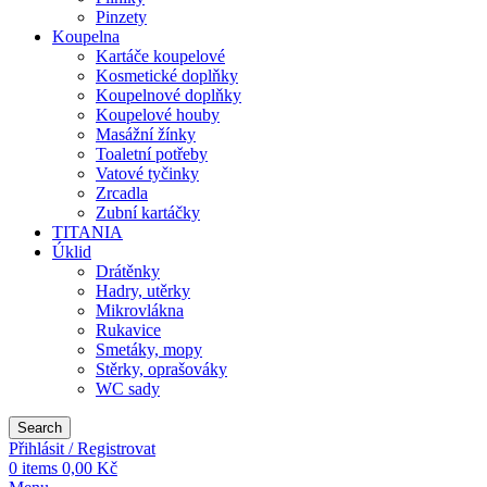
Pinzety
Koupelna
Kartáče koupelové
Kosmetické doplňky
Koupelnové doplňky
Koupelové houby
Masážní žínky
Toaletní potřeby
Vatové tyčinky
Zrcadla
Zubní kartáčky
TITANIA
Úklid
Drátěnky
Hadry, utěrky
Mikrovlákna
Rukavice
Smetáky, mopy
Stěrky, oprašováky
WC sady
Search
Přihlásit / Registrovat
0
items
0,00
Kč