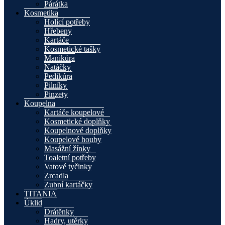
Párátka
Kosmetika
Holící potřeby
Hřebeny
Kartáče
Kosmetické tašky
Manikúra
Natáčky
Pedikúra
Pilníky
Pinzety
Koupelna
Kartáče koupelové
Kosmetické doplňky
Koupelnové doplňky
Koupelové houby
Masážní žínky
Toaletní potřeby
Vatové tyčinky
Zrcadla
Zubní kartáčky
TITANIA
Úklid
Drátěnky
Hadry, utěrky