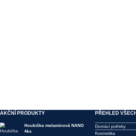
AKČNÍ PRODUKTY
PŘEHLED VŠECH
Houbička melaminová NANO
Domácí potřeby
4ks
Kosmetika