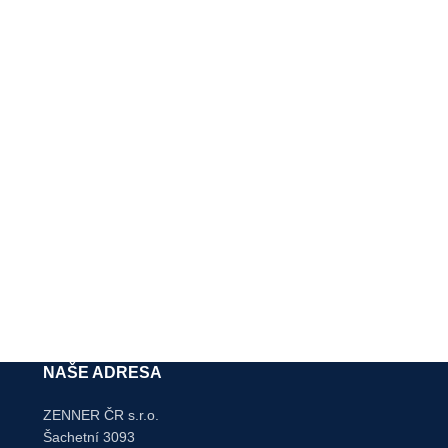
NAŠE ADRESA
ZENNER ČR s.r.o.
Šachetní 3093