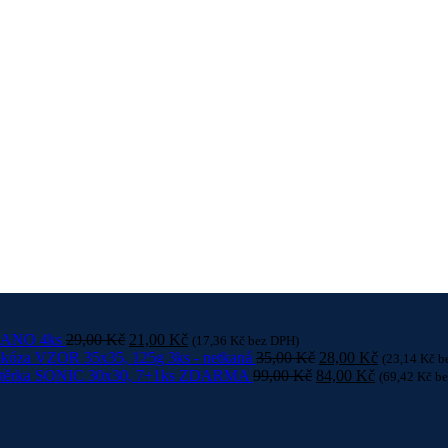
 NANO 4ks
29,00
Kč
21,00
Kč
(
17,36
Kč
bez DPH)
skóza VZOR 35x35, 125g 3ks - netkaná
35,00
Kč
28,00
Kč
(
23,14
Kč
b
utěrka SONIC 30x30, 7+1ks ZDARMA
99,00
Kč
84,00
Kč
(
69,42
Kč
be