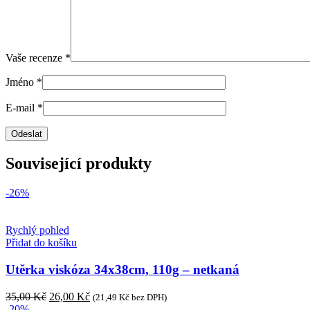
Vaše recenze
*
Jméno
*
E-mail
*
Související produkty
-26%
Rychlý pohled
Přidat do košíku
Utěrka viskóza 34x38cm, 110g – netkaná
35,00
Kč
26,00
Kč
(
21,49
Kč
bez DPH)
-20%