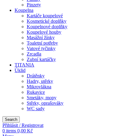
Pinzety
Koupelna
Kartáče koupelové
Kosmetické doplňky
Koupelnové doplňky
Koupelové houby
Masážní žínky
Toaletní potřeby
Vatové tyčinky
Zrcadla
Zubní kartáčky
TITANIA
Úklid
Drátěnky
Hadry, utěrky
Mikrovlákna
Rukavice
Smetáky, mopy
Stěrky, oprašováky
WC sady
Search
Přihlásit / Registrovat
0
items
0,00
Kč