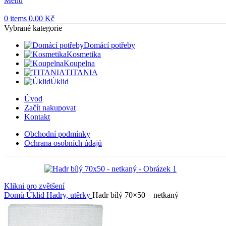
Menu
0
items
0,00
Kč
Vybrané kategorie
Domácí potřeby
Kosmetika
Koupelna
TITANIA
Úklid
Úvod
Začít nakupovat
Kontakt
Obchodní podmínky
Ochrana osobních údajů
Klikni pro zvětšení
Domů
Úklid
Hadry, utěrky
Hadr bílý 70×50 – netkaný