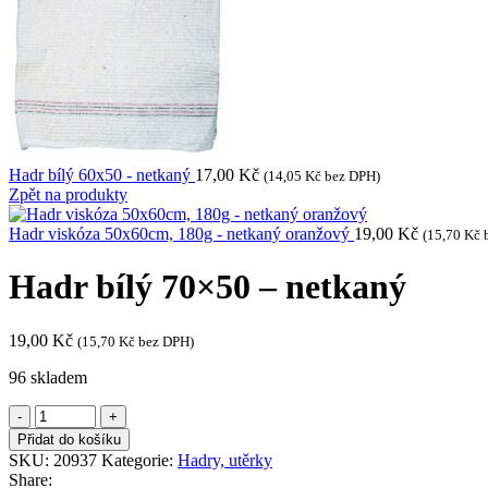
Hadr bílý 60x50 - netkaný
17,00
Kč
(
14,05
Kč
bez DPH)
Zpět na produkty
Hadr viskóza 50x60cm, 180g - netkaný oranžový
19,00
Kč
(
15,70
Kč
b
Hadr bílý 70×50 – netkaný
19,00
Kč
(
15,70
Kč
bez DPH)
96 skladem
Přidat do košíku
SKU:
20937
Kategorie:
Hadry, utěrky
Share: