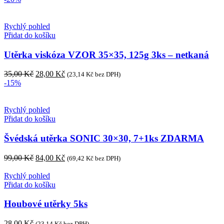
Rychlý pohled
Přidat do košíku
Utěrka viskóza VZOR 35×35, 125g 3ks – netkaná
35,00
Kč
28,00
Kč
(
23,14
Kč
bez DPH)
-15%
Rychlý pohled
Přidat do košíku
Švédská utěrka SONIC 30×30, 7+1ks ZDARMA
99,00
Kč
84,00
Kč
(
69,42
Kč
bez DPH)
Rychlý pohled
Přidat do košíku
Houbové utěrky 5ks
28,00
Kč
(
23,14
Kč
bez DPH)