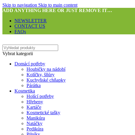
Skip to navigation
Skip to main content
ADD ANYTHING HERE OR JUST REMOVE IT…
NEWSLETTER
CONTACT US
FAQs
Vybrat kategorii
Domácí potřeby
Houbičky na nádobí
Kolíčky, šňůry
Kuchyňské chňapky
Párátka
Kosmetika
Holící potřeby
Hřebeny
Kartáče
Kosmetické tašky
Manikúra
Natáčky
Pedikúra
Pilníky