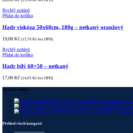
Rychlý pohled
Přidat do košíku
Hadr viskóza 50x60cm, 180g – netkaný oranžový
19,00
Kč
(
15,70
Kč
bez DPH)
Rychlý pohled
Přidat do košíku
Hadr bílý 60×50 – netkaný
17,00
Kč
(
14,05
Kč
bez DPH)
Akční produkty
Houbička melaminová
Utěrka vi
Švédská 
Přehled všech kategorií