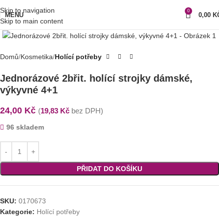
Skip to navigation
0
MENU
0,00
K
Skip to main content
Klikni pro zvětšení
Domů
Kosmetika
Holící potřeby
Jednorázové 2břit. holící strojky dámské,
výkyvné 4+1
24,00
Kč
(
19,83
Kč
bez DPH)
96 skladem
PŘIDAT DO KOŠÍKU
SKU:
0170673
Kategorie:
Holící potřeby