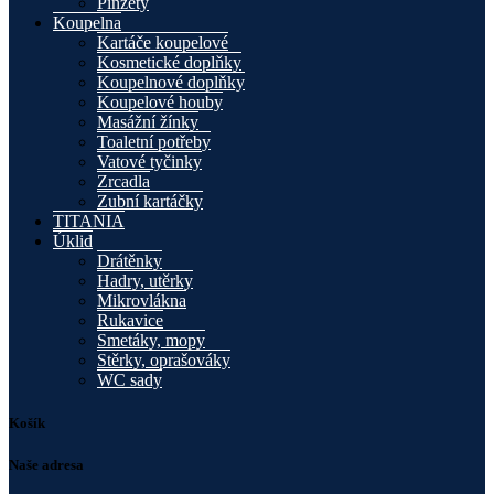
Pinzety
Koupelna
Kartáče koupelové
Kosmetické doplňky
Koupelnové doplňky
Koupelové houby
Masážní žínky
Toaletní potřeby
Vatové tyčinky
Zrcadla
Zubní kartáčky
TITANIA
Úklid
Drátěnky
Hadry, utěrky
Mikrovlákna
Rukavice
Smetáky, mopy
Stěrky, oprašováky
WC sady
Košík
Naše adresa