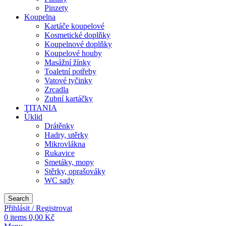
Pinzety
Koupelna
Kartáče koupelové
Kosmetické doplňky
Koupelnové doplňky
Koupelové houby
Masážní žínky
Toaletní potřeby
Vatové tyčinky
Zrcadla
Zubní kartáčky
TITANIA
Úklid
Drátěnky
Hadry, utěrky
Mikrovlákna
Rukavice
Smetáky, mopy
Stěrky, oprašováky
WC sady
Search
Přihlásit / Registrovat
0
items
0,00
Kč