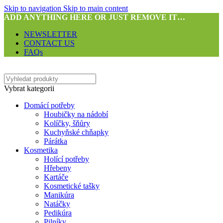
Skip to navigation
Skip to main content
ADD ANYTHING HERE OR JUST REMOVE IT…
NEWSLETTER
CONTACT US
FAQs
Vybrat kategorii
Domácí potřeby
Houbičky na nádobí
Kolíčky, šňůry
Kuchyňské chňapky
Párátka
Kosmetika
Holící potřeby
Hřebeny
Kartáče
Kosmetické tašky
Manikúra
Natáčky
Pedikúra
Pilníky