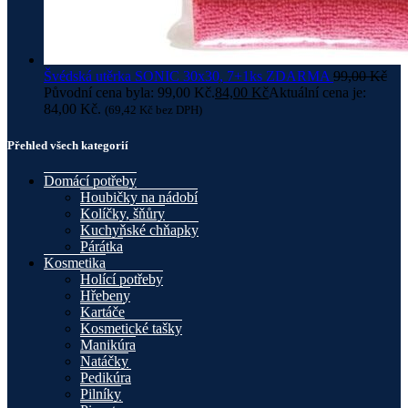
Švédská utěrka SONIC 30x30, 7+1ks ZDARMA
99,00
Kč
Původní cena byla: 99,00 Kč.
84,00
Kč
Aktuální cena je:
84,00 Kč.
(
69,42
Kč
bez DPH)
Přehled všech kategorií
Domácí potřeby
Houbičky na nádobí
Kolíčky, šňůry
Kuchyňské chňapky
Párátka
Kosmetika
Holící potřeby
Hřebeny
Kartáče
Kosmetické tašky
Manikúra
Natáčky
Pedikúra
Pilníky