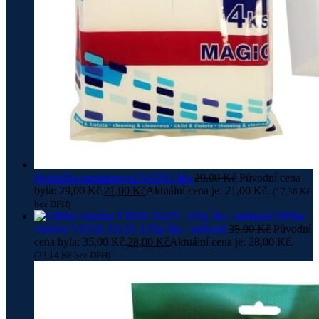
Houbička melaminová NANO 4ks
29,00
Kč
Původní cena
byla: 29,00 Kč.
21,00
Kč
Aktuální cena je: 21,00 Kč.
(
17,36
Kč
bez DPH)
Utěrka
viskóza VZOR 35x35, 125g 3ks - netkaná
35,00
Kč
Původní
cena byla: 35,00 Kč.
28,00
Kč
Aktuální cena je: 28,00 Kč.
(
23,14
Kč
bez DPH)