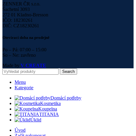
ZENNER ČR s.r.o.
Šachetní 3093
272 01 Kladno-Bresson
IČO: 18230261
DIČ: CZ18230261
Otevírací doba na prodejně
Po – Pá: 07:00 – 15:00
So – Ne: zavřeno
Made by
V CREATE
Search
Menu
Kategorie
Domácí potřeby
Kosmetika
Koupelna
TITANIA
Úklid
Úvod
Začít nakupovat