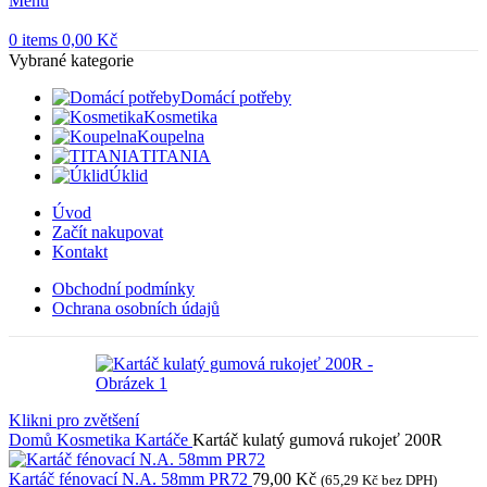
Menu
0
items
0,00
Kč
Vybrané kategorie
Domácí potřeby
Kosmetika
Koupelna
TITANIA
Úklid
Úvod
Začít nakupovat
Kontakt
Obchodní podmínky
Ochrana osobních údajů
Klikni pro zvětšení
Domů
Kosmetika
Kartáče
Kartáč kulatý gumová rukojeť 200R
Kartáč fénovací N.A. 58mm PR72
79,00
Kč
(
65,29
Kč
bez DPH)