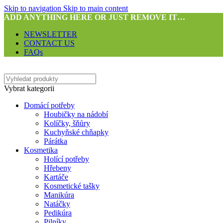
Skip to navigation
Skip to main content
ADD ANYTHING HERE OR JUST REMOVE IT…
NEWSLETTER
CONTACT US
FAQs
Vybrat kategorii
Domácí potřeby
Houbičky na nádobí
Kolíčky, šňůry
Kuchyňské chňapky
Párátka
Kosmetika
Holící potřeby
Hřebeny
Kartáče
Kosmetické tašky
Manikúra
Natáčky
Pedikúra
Pilníky