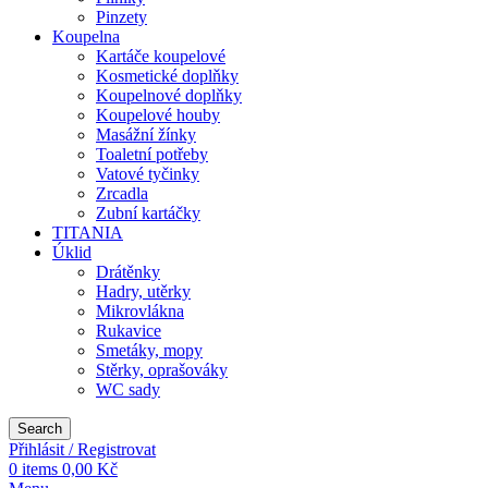
Pinzety
Koupelna
Kartáče koupelové
Kosmetické doplňky
Koupelnové doplňky
Koupelové houby
Masážní žínky
Toaletní potřeby
Vatové tyčinky
Zrcadla
Zubní kartáčky
TITANIA
Úklid
Drátěnky
Hadry, utěrky
Mikrovlákna
Rukavice
Smetáky, mopy
Stěrky, oprašováky
WC sady
Search
Přihlásit / Registrovat
0
items
0,00
Kč