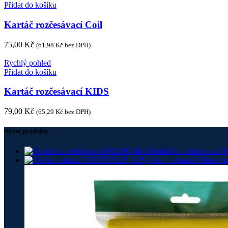
Přidat do košíku
Kartáč rozčesávací Coil
75,00
Kč
(
61,98
Kč
bez DPH)
Rychlý pohled
Přidat do košíku
Kartáč rozčesávací KIDS
79,00
Kč
(
65,29
Kč
bez DPH)
Akční produkty
Houbička melaminová
Utěrka vi