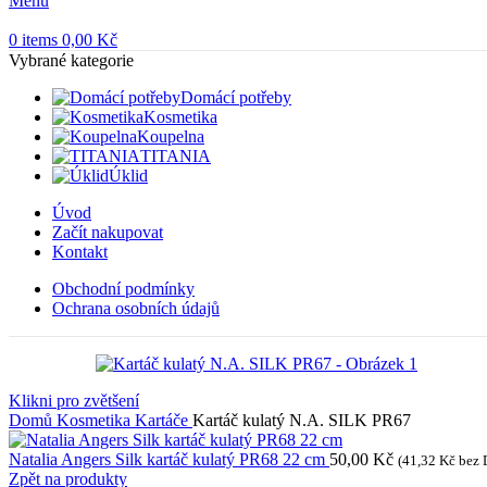
Menu
0
items
0,00
Kč
Vybrané kategorie
Domácí potřeby
Kosmetika
Koupelna
TITANIA
Úklid
Úvod
Začít nakupovat
Kontakt
Obchodní podmínky
Ochrana osobních údajů
Klikni pro zvětšení
Domů
Kosmetika
Kartáče
Kartáč kulatý N.A. SILK PR67
Natalia Angers Silk kartáč kulatý PR68 22 cm
50,00
Kč
(
41,32
Kč
bez 
Zpět na produkty