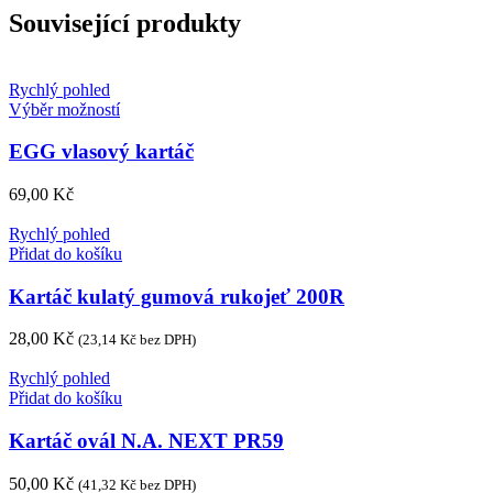
Související produkty
Rychlý pohled
Tento
Výběr možností
produkt
má
EGG vlasový kartáč
více
variant.
69,00
Kč
Možnosti
lze
Rychlý pohled
vybrat
Přidat do košíku
na
stránce
Kartáč kulatý gumová rukojeť 200R
produktu
28,00
Kč
(
23,14
Kč
bez DPH)
Rychlý pohled
Přidat do košíku
Kartáč ovál N.A. NEXT PR59
50,00
Kč
(
41,32
Kč
bez DPH)