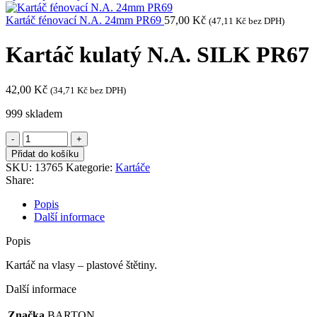
Kartáč fénovací N.A. 24mm PR69
57,00
Kč
(
47,11
Kč
bez DPH)
Kartáč kulatý N.A. SILK PR67
42,00
Kč
(
34,71
Kč
bez DPH)
999 skladem
Kartáč
kulatý
Přidat do košíku
N.A.
SKU:
13765
Kategorie:
Kartáče
SILK
Share:
PR67
množství
Popis
Další informace
Popis
Kartáč na vlasy – plastové štětiny.
Další informace
Značka
BARTON