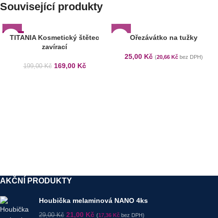
Související produkty
-15%
TITANIA Kosmetický štětec
Ořezávátko na tužky
zavírací
25,00
Kč
(
20,66
Kč
bez DPH)
169,00
Kč
199,00
Kč
AKČNÍ PRODUKTY
Houbička melaminová NANO 4ks
21,00
Kč
29,00
Kč
(
17,36
Kč
bez DPH)