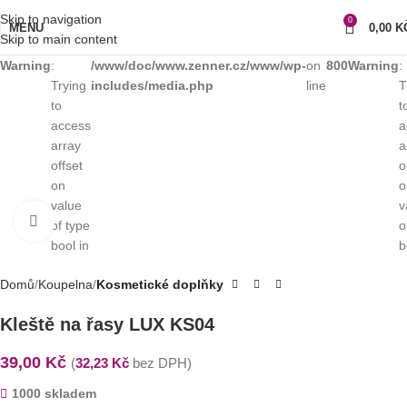
Skip to navigation
0
MENU
0,00
K
Skip to main content
Warning
:
/www/doc/www.zenner.cz/www/wp-
on
800
Warning
:
Trying
includes/media.php
line
T
to
t
access
a
array
a
offset
o
on
o
value
v
Klikni pro zvětšení
of type
o
bool in
b
Domů
Koupelna
Kosmetické doplňky
Kleště na řasy LUX KS04
39,00
Kč
(
32,23
Kč
bez DPH)
1000 skladem