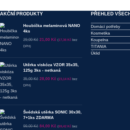
AKČNÍ PRODUKTY
PŘEHLED VŠECH
Houbička melaminová NANO
Domácí potřeby
4ks
Kosmetika
21,00
Kč
Koupelna
29,00
Kč
(
17,36
Kč
bez
TITANIA
DPH)
Úklid
Utěrka viskóza VZOR 35x35,
125g 3ks - netkaná
28,00
Kč
35,00
Kč
(
23,14
Kč
bez
DPH)
Švédská utěrka SONIC 30x30,
7+1ks ZDARMA
84,00
Kč
99,00
Kč
(
69,42
Kč
bez