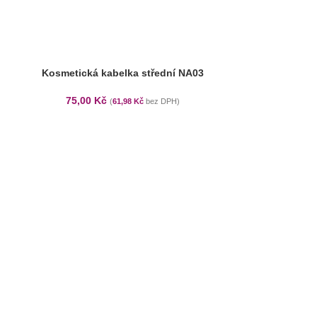
Kosmetická kabelka střední NA03
75,00
Kč
(
61,98
Kč
bez DPH)
Kosmetická
95,00
K