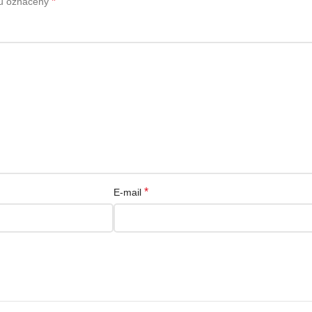
*
ou označeny
*
E-mail