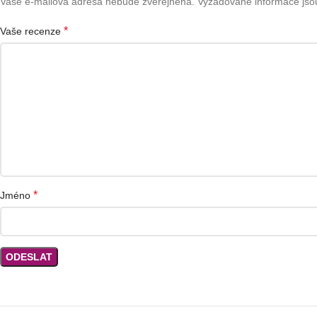
Vaše e-mailová adresa nebude zveřejněna.
Vyžadované informace js
*
Vaše recenze
*
Jméno