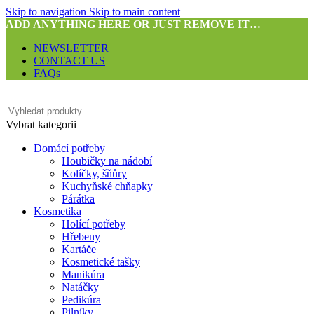
Skip to navigation
Skip to main content
ADD ANYTHING HERE OR JUST REMOVE IT…
NEWSLETTER
CONTACT US
FAQs
Vybrat kategorii
Domácí potřeby
Houbičky na nádobí
Kolíčky, šňůry
Kuchyňské chňapky
Párátka
Kosmetika
Holící potřeby
Hřebeny
Kartáče
Kosmetické tašky
Manikúra
Natáčky
Pedikúra
Pilníky