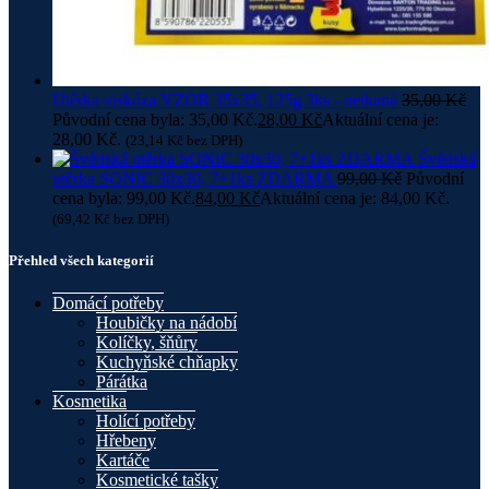
Utěrka viskóza VZOR 35x35, 125g 3ks - netkaná
35,00
Kč
Původní cena byla: 35,00 Kč.
28,00
Kč
Aktuální cena je:
28,00 Kč.
(
23,14
Kč
bez DPH)
Švédská
utěrka SONIC 30x30, 7+1ks ZDARMA
99,00
Kč
Původní
cena byla: 99,00 Kč.
84,00
Kč
Aktuální cena je: 84,00 Kč.
(
69,42
Kč
bez DPH)
Přehled všech kategorií
Domácí potřeby
Houbičky na nádobí
Kolíčky, šňůry
Kuchyňské chňapky
Párátka
Kosmetika
Holící potřeby
Hřebeny
Kartáče
Kosmetické tašky