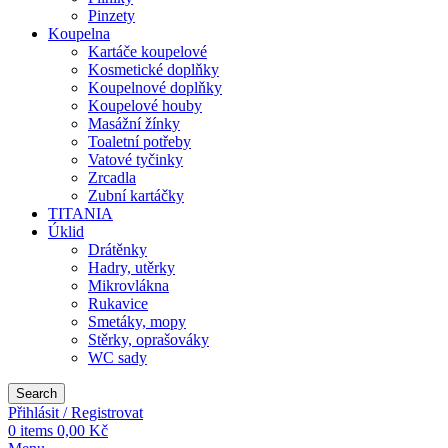
Pinzety
Koupelna
Kartáče koupelové
Kosmetické doplňky
Koupelnové doplňky
Koupelové houby
Masážní žínky
Toaletní potřeby
Vatové tyčinky
Zrcadla
Zubní kartáčky
TITANIA
Úklid
Drátěnky
Hadry, utěrky
Mikrovlákna
Rukavice
Smetáky, mopy
Stěrky, oprašováky
WC sady
Search
Přihlásit / Registrovat
0
items
0,00
Kč