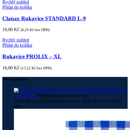
Rychlý pohled
Přidat do košíku
Clanax Rukavice STANDARD L-9
10,00
Kč
(
8,26
Kč
bez DPH)
Rychlý pohled
Přidat do košíku
Rukavice PROLIX – XL
16,00
Kč
(
13,22
Kč
bez DPH)
Akční produkty
Houbička melaminová
NANO 4ks
29,00
Kč
Původní cena byla:
29,00 Kč.
21,00
Kč
Aktuální cena je: 21,00 Kč.
(
17,36
Kč
bez
DPH)