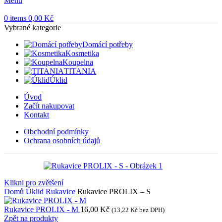
Menu
0
items
0,00
Kč
Vybrané kategorie
Domácí potřeby
Kosmetika
Koupelna
TITANIA
Úklid
Úvod
Začít nakupovat
Kontakt
Obchodní podmínky
Ochrana osobních údajů
Klikni pro zvětšení
Domů
Úklid
Rukavice
Rukavice PROLIX – S
Rukavice PROLIX - M
16,00
Kč
(
13,22
Kč
bez DPH)
Zpět na produkty