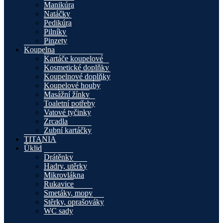
Manikúra
Natáčky
Pedikúra
Pilníky
Pinzety
Koupelna
Kartáče koupelové
Kosmetické doplňky
Koupelnové doplňky
Koupelové houby
Masážní žínky
Toaletní potřeby
Vatové tyčinky
Zrcadla
Zubní kartáčky
TITANIA
Úklid
Drátěnky
Hadry, utěrky
Mikrovlákna
Rukavice
Smetáky, mopy
Stěrky, oprašováky
WC sady