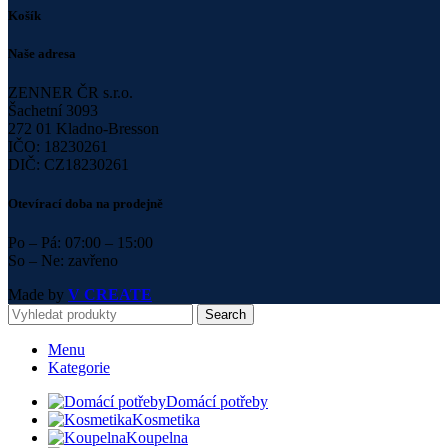
Košík
Naše adresa
ZENNER ČR s.r.o.
Šachetní 3093
272 01 Kladno-Bresson
IČO: 18230261
DIČ: CZ18230261
Otevírací doba na prodejně
Po – Pá: 07:00 – 15:00
So – Ne: zavřeno
Made by
V CREATE
Search
Menu
Kategorie
Domácí potřeby
Kosmetika
Koupelna