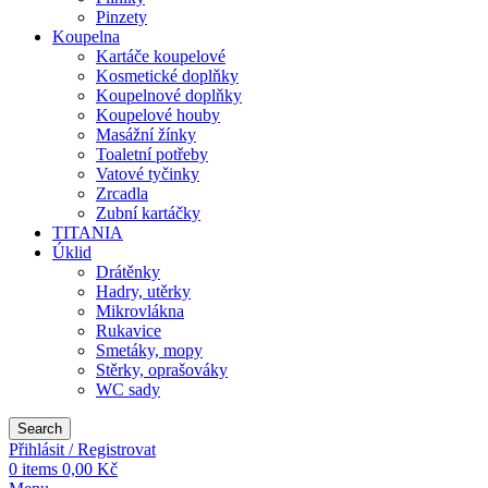
Pinzety
Koupelna
Kartáče koupelové
Kosmetické doplňky
Koupelnové doplňky
Koupelové houby
Masážní žínky
Toaletní potřeby
Vatové tyčinky
Zrcadla
Zubní kartáčky
TITANIA
Úklid
Drátěnky
Hadry, utěrky
Mikrovlákna
Rukavice
Smetáky, mopy
Stěrky, oprašováky
WC sady
Search
Přihlásit / Registrovat
0
items
0,00
Kč