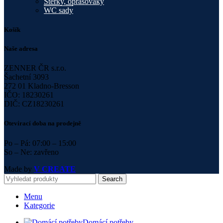
Stěrky, oprašováky
WC sady
Košík
Naše adresa
ZENNER ČR s.r.o.
Šachetní 3093
272 01 Kladno-Bresson
IČO: 18230261
DIČ: CZ18230261
Otevírací doba na prodejně
Po – Pá: 07:00 – 15:00
So – Ne: zavřeno
Made by
V CREATE
Search
Menu
Kategorie
Domácí potřeby