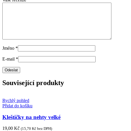
Jméno
*
E-mail
*
Související produkty
Rychlý pohled
Přidat do košíku
Kleštičky na nehty velké
19,00
Kč
(
15,70
Kč
bez DPH)