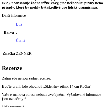
sklo), neobsahuje žádné těžké kovy, jiné nežádoucí prvky nebo
přísady, které by mohly být škodlivé pro lidský organismus.
Další informace
Bílá
Barva
,
Černá
Značka
ZENNER
Recenze
Zatím zde nejsou žádné recenze.
Buďte první, kdo ohodnotí „Skleněný pilník 14 cm Kočka“
Vaše e-mailová adresa nebude zveřejněna.
Vyžadované informace
jsou označeny
*
Vaše recenze
*