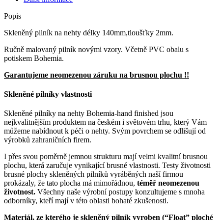
Popis
Skleněný pilník na nehty délky 140mm,tloušťky 2mm.
Ručně malovaný pilník novými vzory. Včetně PVC obalu s
potiskem Bohemia.
Garantujeme neomezenou záruku na brusnou plochu !!
Skleněné pilníky vlastnosti
Skleněné pilníky na nehty Bohemia-hand finished jsou
nejkvalitnějším produktem na českém i světovém trhu, který Vám
můžeme nabídnout k péči o nehty. Svým povrchem se odlišují od
výrobků zahraničních firem.
I přes svou poměrně jemnou strukturu mají velmi kvalitní brusnou
plochu, která zaručuje vynikající brusné vlastnosti. Testy životnosti
brusné plochy skleněných pilníků vyráběných naší firmou
prokázaly, že tato plocha má mimořádnou,
téměř neomezenou
životnost.
Všechny naše výrobní postupy konzultujeme s mnoha
odborníky, kteří mají v této oblasti bohaté zkušenosti.
Materiál, ze kterého je skleněný pilník vyroben (“Float” ploché