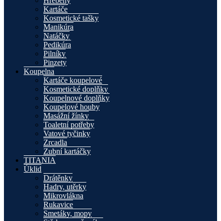
Hřebeny
Kartáče
Kosmetické tašky
Manikúra
Natáčky
Pedikúra
Pilníky
Pinzety
Koupelna
Kartáče koupelové
Kosmetické doplňky
Koupelnové doplňky
Koupelové houby
Masážní žínky
Toaletní potřeby
Vatové tyčinky
Zrcadla
Zubní kartáčky
TITANIA
Úklid
Drátěnky
Hadry, utěrky
Mikrovlákna
Rukavice
Smetáky, mopy