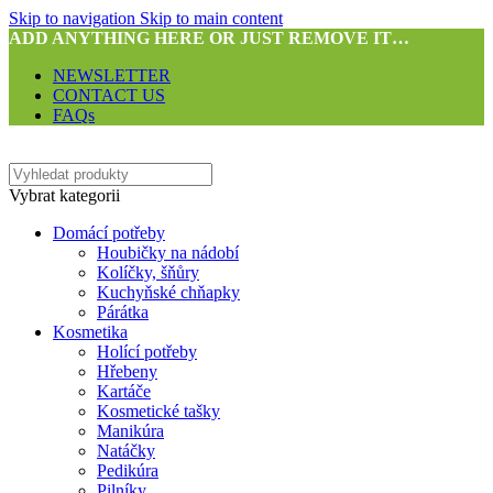
Skip to navigation
Skip to main content
ADD ANYTHING HERE OR JUST REMOVE IT…
NEWSLETTER
CONTACT US
FAQs
Vybrat kategorii
Domácí potřeby
Houbičky na nádobí
Kolíčky, šňůry
Kuchyňské chňapky
Párátka
Kosmetika
Holící potřeby
Hřebeny
Kartáče
Kosmetické tašky
Manikúra
Natáčky
Pedikúra
Pilníky