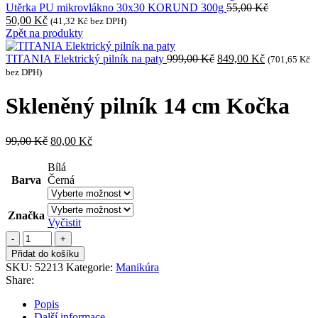
Utěrka PU mikrovlákno 30x30 KORUND 300g
55,00
Kč
Původní
Aktuální
50,00
Kč
(
41,32
Kč
bez DPH)
cena
cena
Zpět na produkty
byla:
je:
55,00 Kč.
50,00 Kč.
Původní
Aktuální
TITANIA Elektrický pilník na paty
999,00
Kč
849,00
Kč
(
701,65
Kč
cena
cena
bez DPH)
byla:
je:
999,00 Kč.
849,00 Kč.
Skleněný pilník 14 cm Kočka
Původní
Aktuální
99,00
Kč
80,00
Kč
cena
cena
byla:
je:
Bílá
99,00 Kč.
80,00 Kč.
Barva
Černá
Značka
Vyčistit
Skleněný
pilník
Přidat do košíku
14
SKU:
52213
Kategorie:
Manikúra
cm
Share:
Kočka
množství
Popis
Další informace