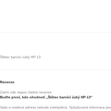
Štětec barvící úzký HP-13
Recenze
Zatím zde nejsou žádné recenze.
Buďte první, kdo ohodnotí „Štětec barvící úzký HP-13“
Vaše e-mailová adresa nebude zveřejněna.
Vyžadované informace js