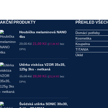
AKČNÍ PRODUKTY
PŘEHLED VŠECH
Houbička melaminová NANO
Domácí potřeby
4ks
Kosmetika
21,00
Kč
Koupelna
29,00
Kč
(
17,36
Kč
bez
TITANIA
DPH)
Úklid
Utěrka viskóza VZOR 35x35,
125g 3ks - netkaná
28,00
Kč
35,00
Kč
(
23,14
Kč
bez
DPH)
Švédská utěrka SONIC 30x30,