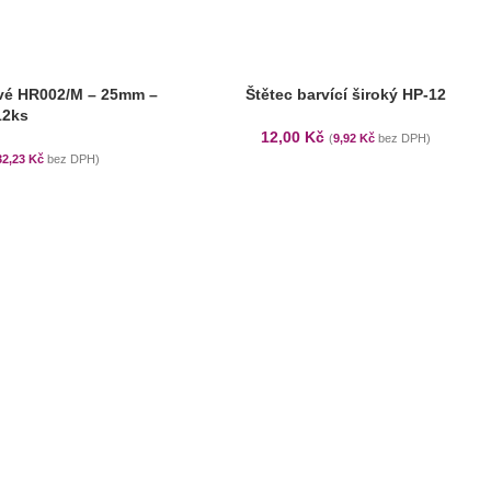
vé HR002/M – 25mm –
Štětec barvící široký HP-12
12ks
12,00
Kč
(
9,92
Kč
bez DPH)
32,23
Kč
bez DPH)