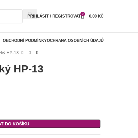
0
PŘIHLÁSIT / REGISTROVAT
0,00
KČ
OBCHODNÍ PODMÍNKY
OCHRANA OSOBNÍCH ÚDAJŮ
úzký HP-13
zký HP-13
AT DO KOŠÍKU