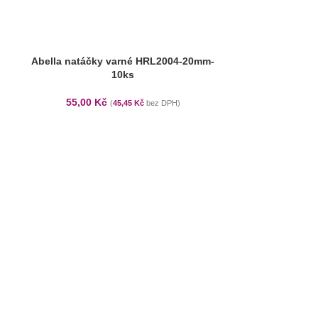
SOLD OUT
Abella natáčky varné HRL2004-20mm-
10ks
55,00
Kč
(
45,45
Kč
bez DPH)
Abella natáčk