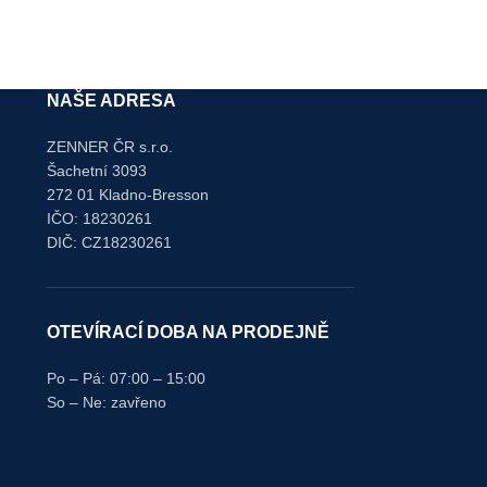
45,00
K
NAŠE ADRESA
ZENNER ČR s.r.o.
Šachetní 3093
272 01 Kladno-Bresson
IČO: 18230261
DIČ: CZ18230261
OTEVÍRACÍ DOBA NA PRODEJNĚ
Po – Pá: 07:00 – 15:00
So – Ne: zavřeno