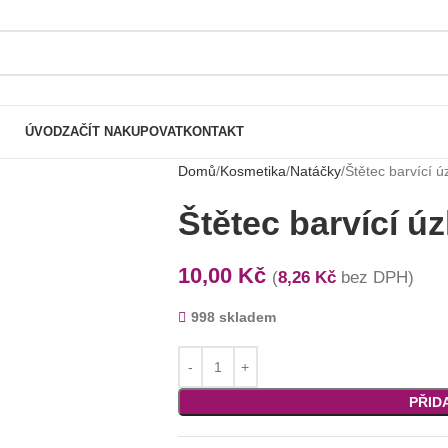
ÚVOD
ZAČÍT NAKUPOVAT
KONTAKT
Domů
Kosmetika
Natáčky
Štětec barvící 
Štětec barvící ú
10,00
Kč
(
8,26
Kč
bez DPH)
998 skladem
PŘID