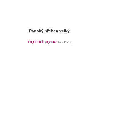
Pánský hřeben velký
10,00
Kč
(
8,26
Kč
bez DPH)
Hřeb
10,00