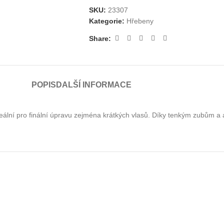
SKU:
23307
Kategorie:
Hřebeny
Share:
POPIS
DALŠÍ INFORMACE
deální pro finální úpravu zejména krátkých vlasů. Díky tenkým zubům a a