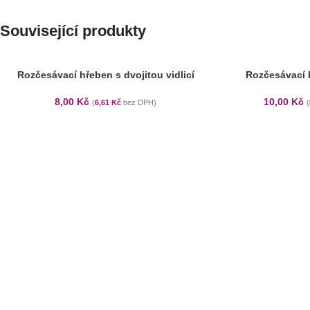
Související produkty
SOLD OUT
Rozčesávací hřeben s dvojitou vidlicí
Rozčesávací h
8,00
Kč
10,00
Kč
(
6,61
Kč
bez DPH)
(