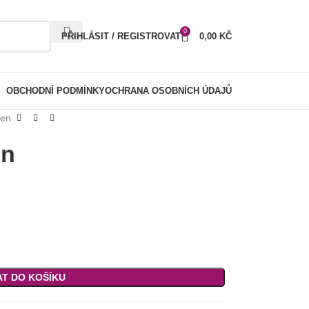
0
PŘIHLÁSIT / REGISTROVAT
0,00
KČ
OBCHODNÍ PODMÍNKY
OCHRANA OSOBNÍCH ÚDAJŮ
ben
en
AT DO KOŠÍKU