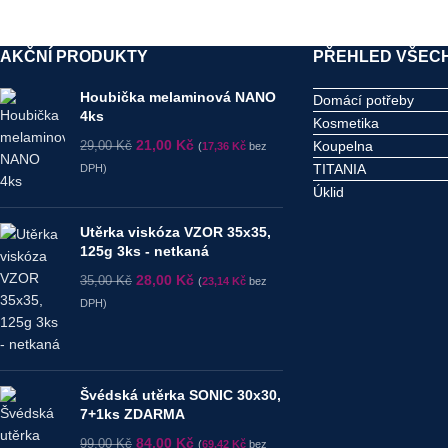
AKČNÍ PRODUKTY
PŘEHLED VŠECH
Houbička melaminová NANO
Domácí potřeby
4ks
Kosmetika
21,00
Kč
Koupelna
29,00
Kč
(
17,36
Kč
bez
TITANIA
DPH)
Úklid
Utěrka viskóza VZOR 35x35,
125g 3ks - netkaná
28,00
Kč
35,00
Kč
(
23,14
Kč
bez
DPH)
Švédská utěrka SONIC 30x30,
7+1ks ZDARMA
84,00
Kč
99,00
Kč
(
69,42
Kč
bez