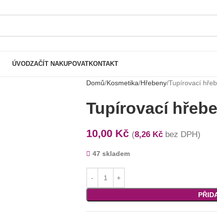
ÚVOD
ZAČÍT NAKUPOVAT
KONTAKT
Domů
Kosmetika
Hřebeny
Tupírovací hře
Tupírovací hřeb
10,00
Kč
(
8,26
Kč
bez DPH)
47 skladem
PŘID