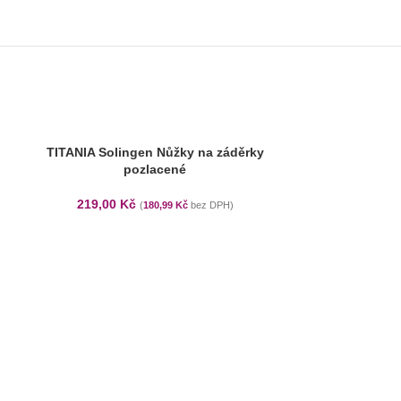
TITANIA Solingen Nůžky na záděrky
pozlacené
219,00
Kč
(
180,99
Kč
bez DPH)
TITANIA Profe