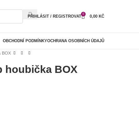
0
PŘIHLÁSIT / REGISTROVAT
0,00
KČ
OBCHODNÍ PODMÍNKY
OCHRANA OSOBNÍCH ÚDAJŮ
a BOX
p houbička BOX