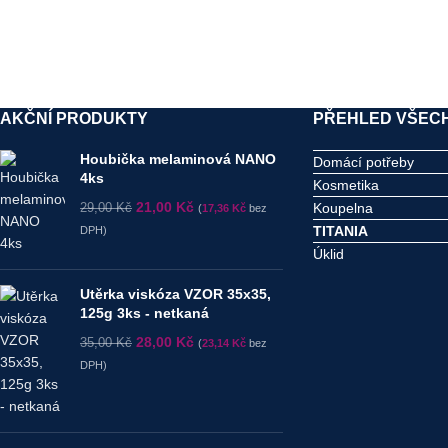
AKČNÍ PRODUKTY
PŘEHLED VŠECH
Houbička melaminová NANO
Domácí potřeby
4ks
Kosmetika
21,00
Kč
Koupelna
29,00
Kč
(
17,36
Kč
bez
TITANIA
DPH)
Úklid
Utěrka viskóza VZOR 35x35,
125g 3ks - netkaná
28,00
Kč
35,00
Kč
(
23,14
Kč
bez
DPH)