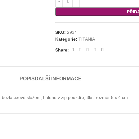
PŘID
SKU:
2934
Kategorie:
TITANIA
Share:
POPIS
DALŠÍ INFORMACE
 bezlatexové složení, baleno v zip pouzdře, 3ks, rozměr 5 x 4 cm