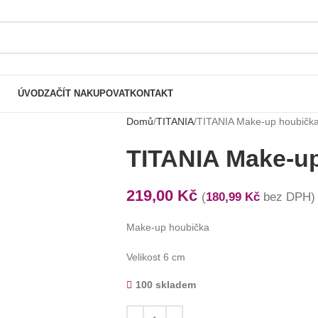
ÚVOD
ZAČÍT NAKUPOVAT
KONTAKT
Domů
TITANIA
TITANIA Make-up houbičk
TITANIA Make-u
219,00
Kč
(
180,99
Kč
bez DPH)
Make-up houbička
Velikost 6 cm
100 skladem