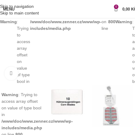
Skip to navigation
0
MENU
0,00
K
Skip to main content
Warning
:
/www/doc/www.zenner.cz/www/wp-
on
800
Warning
:
Trying
includes/media.php
line
T
to
t
access
a
array
a
offset
o
on
o
value
v
Klikni pro zvětšení
of type
o
bool in
b
Warning
: Trying to
access array offset
on value of type bool
in
/www/doc/www.zenner.cz/www/wp-
includes/media.php
on line
800