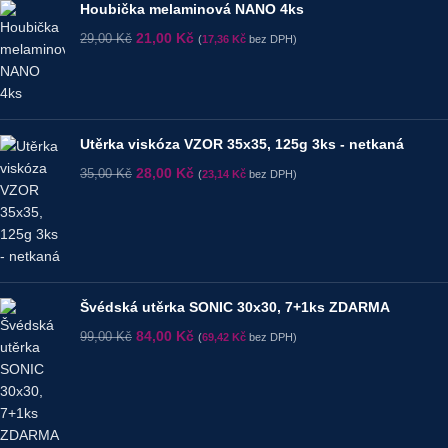
Houbička melaminová NANO 4ks
21,00
Kč
29,00
Kč
(
17,36
Kč
bez DPH)
Utěrka viskóza VZOR 35x35, 125g 3ks - netkaná
28,00
Kč
35,00
Kč
(
23,14
Kč
bez DPH)
Švédská utěrka SONIC 30x30, 7+1ks ZDARMA
84,00
Kč
99,00
Kč
(
69,42
Kč
bez DPH)