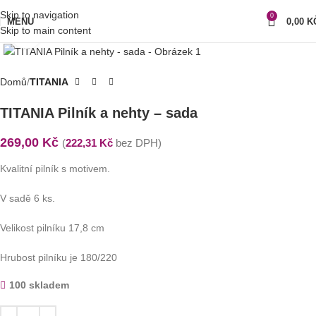
Skip to navigation
0
MENU
0,00
K
Skip to main content
Klikni pro zvětšení
Domů
TITANIA
TITANIA Pilník a nehty – sada
269,00
Kč
(
222,31
Kč
bez DPH)
Kvalitní pilník s motivem.
V sadě 6 ks.
Velikost pilníku 17,8 cm
Hrubost pilníku je 180/220
100 skladem