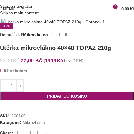
Skip to navigation
0
MENU
0,00
K
Skip to main content
Klikni pro zvětšení
-12%
Domů
Úklid
Mikrovlákna
Utěrka mikrovlákno 40×40 TOPAZ 210g
22,00
Kč
25,00
Kč
(
18,18
Kč
bez DPH)
59 skladem
PŘIDAT DO KOŠÍKU
SKU:
200100
Kategorie:
Mikrovlákna
Share: