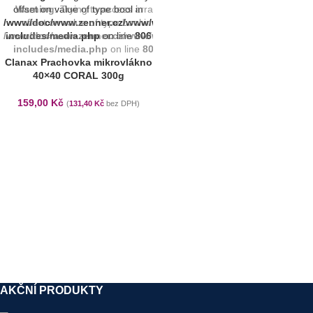
offset on value of type bool in
Warning
: Trying to access array
/www/doc/www.zenner.cz/www/wp-
offset on value of type bool in
/www/doc/www.zenner.cz/www/wp-
includes/media.php
on line
806
includes/media.php
on line
806
Clanax Prachovka mikrovlákno
40×40 CORAL 300g
159,00
Kč
(
131,40
Kč
bez DPH)
AKČNÍ PRODUKTY