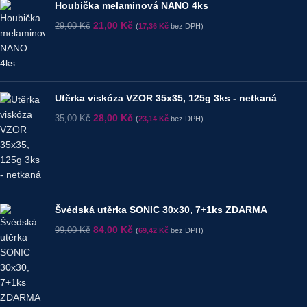
Houbička melaminová NANO 4ks
21,00
Kč
29,00
Kč
(
17,36
Kč
bez DPH)
Utěrka viskóza VZOR 35x35, 125g 3ks - netkaná
28,00
Kč
35,00
Kč
(
23,14
Kč
bez DPH)
Švédská utěrka SONIC 30x30, 7+1ks ZDARMA
84,00
Kč
99,00
Kč
(
69,42
Kč
bez DPH)