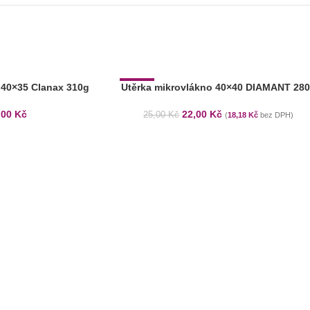
 40×35 Clanax 310g
Utěrka mikrovlákno 40×40 DIAMANT 28
-12%
,00
Kč
22,00
Kč
25,00
Kč
(
18,18
Kč
bez DPH)