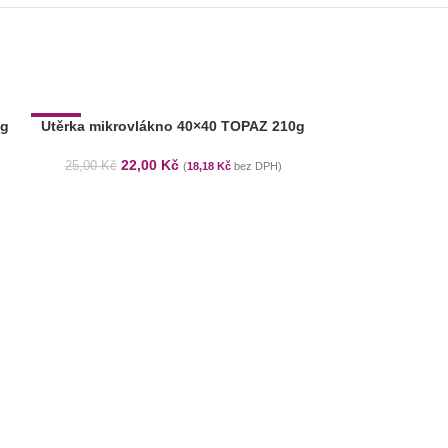
0g
-12%
Utěrka mikrovlákno 40×40 TOPAZ 210g
22,00
Kč
25,00
Kč
(
18,18
Kč
bez DPH)
Švédská 
15,00
K