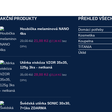
AKČNÍ PRODUKTY
PŘEHLED VŠECH
Houbička melaminová NANO
Domácí potřeby
4ks
Kosmetika
21,00
Kč
Koupelna
29,00
Kč
(
17,36
Kč
bez
TITANIA
DPH)
Úklid
Utěrka viskóza VZOR 35x35,
125g 3ks - netkaná
28,00
Kč
35,00
Kč
(
23,14
Kč
bez
DPH)
Švédská utěrka SONIC 30x30,
7+1ks ZDARMA