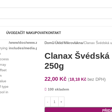
ÚVOD
ZAČÍT NAKUPOVAT
KONTAKT
/www/doc/www.zenner.cz/www/wp-
on
806
Domů
Úklid
Mikrovlákna
Clanax Švédská 
rying
includes/media.php
line
Clanax Švédská
o
ccess
250g
rray
ffset
n
22,00
Kč
(
18,18
Kč
bez DPH)
alue
f type
100 skladem
ool in
PŘID