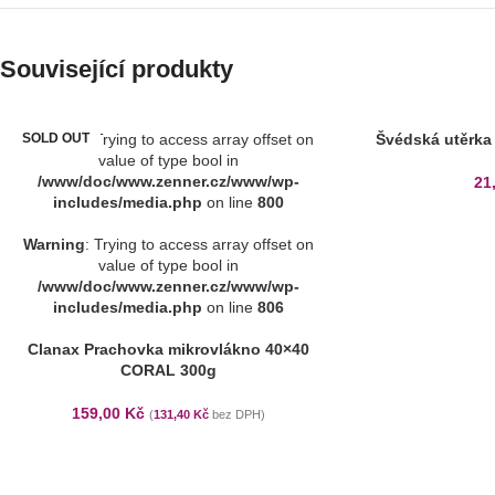
Související produkty
SOLD OUT
Warning
: Trying to access array offset on
Švédská utěrka
value of type bool in
/www/doc/www.zenner.cz/www/wp-
21
includes/media.php
on line
800
Warning
: Trying to access array offset on
value of type bool in
/www/doc/www.zenner.cz/www/wp-
includes/media.php
on line
806
Clanax Prachovka mikrovlákno 40×40
CORAL 300g
159,00
Kč
(
131,40
Kč
bez DPH)