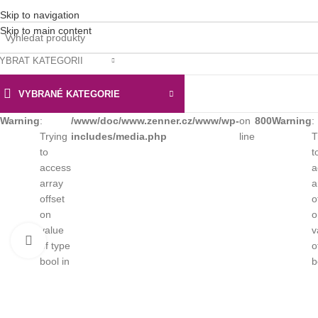
Skip to navigation
Skip to main content
YBRAT KATEGORII
VYBRANÉ KATEGORIE
Warning
:
/www/doc/www.zenner.cz/www/wp-
on
800
Warning
:
Trying
includes/media.php
line
T
to
t
access
a
array
a
offset
o
on
o
value
v
Klikni pro zvětšení
of type
o
bool in
b