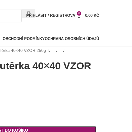
0
PŘIHLÁSIT / REGISTROVAT
0,00
KČ
OBCHODNÍ PODMÍNKY
OCHRANA OSOBNÍCH ÚDAJŮ
utěrka 40×40 VZOR 250g
 utěrka 40×40 VZOR
AT DO KOŠÍKU