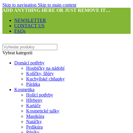
Skip to navigation
Skip to main content
ADD ANYTHING HERE OR JUST REMOVE IT…
NEWSLETTER
CONTACT US
FAQs
Vybrat kategorii
Domácí potřeby
Houbičky na nádobí
Kolíčky, šňůry
Kuchyňské chňapky
Párátka
Kosmetika
Holící potřeby
Hřebeny
Kartáče
Kosmetické tašky
Manikúra
Natáčky
Pedikúra
Pilníky