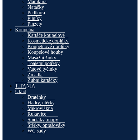
Manikúra
Natáčky
Pedikúra
Pilníky
Pinzety
Koupelna
Kartáče koupelové
Kosmetické doplňky
Koupelnové doplňky
Koupelové houby
Masážní žínky
Toaletní potřeby
Vatové tyčinky
Zrcadla
Zubní kartáčky
TITANIA
Úklid
Drátěnky
Hadry, utěrky
Mikrovlákna
Rukavice
Smetáky, mopy
Stěrky, oprašováky
WC sady