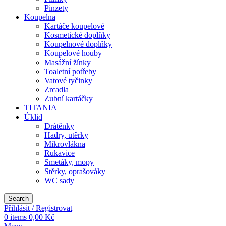
Pinzety
Koupelna
Kartáče koupelové
Kosmetické doplňky
Koupelnové doplňky
Koupelové houby
Masážní žínky
Toaletní potřeby
Vatové tyčinky
Zrcadla
Zubní kartáčky
TITANIA
Úklid
Drátěnky
Hadry, utěrky
Mikrovlákna
Rukavice
Smetáky, mopy
Stěrky, oprašováky
WC sady
Search
Přihlásit / Registrovat
0
items
0,00
Kč