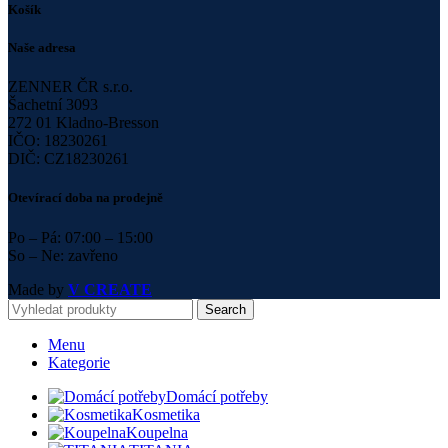
Košík
Naše adresa
ZENNER ČR s.r.o.
Šachetní 3093
272 01 Kladno-Bresson
IČO: 18230261
DIČ: CZ18230261
Otevírací doba na prodejně
Po – Pá: 07:00 – 15:00
So – Ne: zavřeno
Made by
V CREATE
Search
Menu
Kategorie
Domácí potřeby
Kosmetika
Koupelna