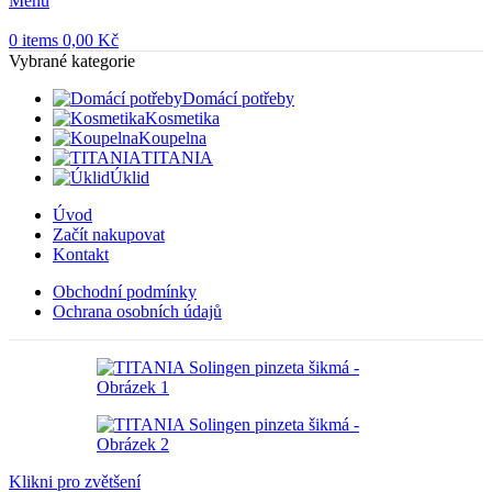
Menu
0
items
0,00
Kč
Vybrané kategorie
Domácí potřeby
Kosmetika
Koupelna
TITANIA
Úklid
Úvod
Začít nakupovat
Kontakt
Obchodní podmínky
Ochrana osobních údajů
Klikni pro zvětšení