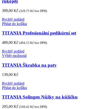
rukojetí
399,00
Kč
(
329,75
Kč
bez DPH)
Rychlý pohled
Přidat do košíku
TITANIA Profesionální pedikúrní set
489,00
Kč
(
404,13
Kč
bez DPH)
Rychlý pohled
Tento
Výběr možností
produkt
má
TITANIA Škrabka na paty
více
variant.
139,00
Kč
Možnosti
lze
Rychlý pohled
vybrat
Přidat do košíku
na
stránce
TITANIA Solingen Nůžky na kůžičku
produktu
205,00
Kč
(
169,42
Kč
bez DPH)