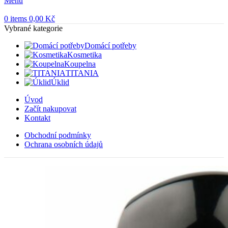
Menu
0
items
0,00
Kč
Vybrané kategorie
Domácí potřeby
Kosmetika
Koupelna
TITANIA
Úklid
Úvod
Začít nakupovat
Kontakt
Obchodní podmínky
Ochrana osobních údajů