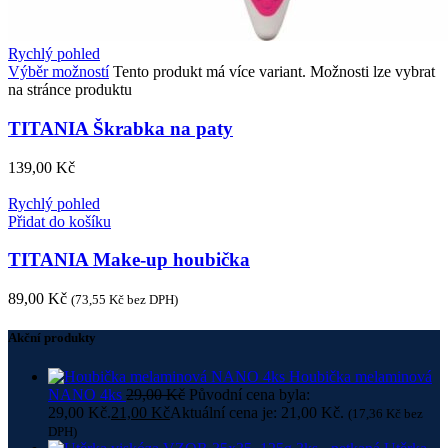
Rychlý pohled
Výběr možností
Tento produkt má více variant. Možnosti lze vybrat
na stránce produktu
TITANIA Škrabka na paty
139,00
Kč
Rychlý pohled
Přidat do košíku
TITANIA Make-up houbička
89,00
Kč
(
73,55
Kč
bez DPH)
Akční produkty
Houbička melaminová
NANO 4ks
29,00
Kč
Původní cena byla:
29,00 Kč.
21,00
Kč
Aktuální cena je: 21,00 Kč.
(
17,36
Kč
bez
DPH)