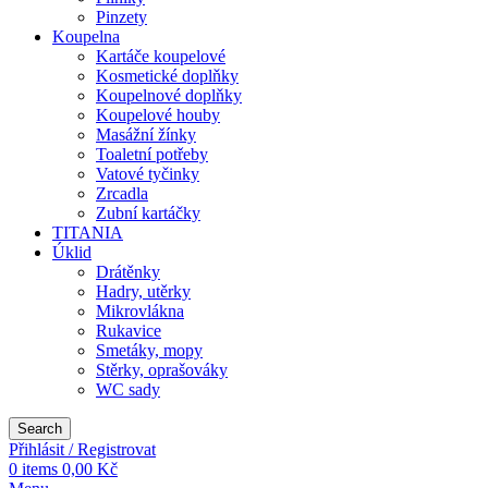
Pinzety
Koupelna
Kartáče koupelové
Kosmetické doplňky
Koupelnové doplňky
Koupelové houby
Masážní žínky
Toaletní potřeby
Vatové tyčinky
Zrcadla
Zubní kartáčky
TITANIA
Úklid
Drátěnky
Hadry, utěrky
Mikrovlákna
Rukavice
Smetáky, mopy
Stěrky, oprašováky
WC sady
Search
Přihlásit / Registrovat
0
items
0,00
Kč