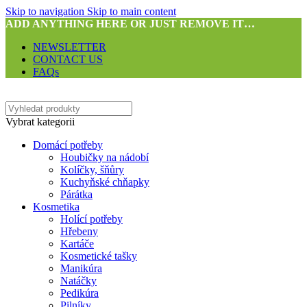
Skip to navigation
Skip to main content
ADD ANYTHING HERE OR JUST REMOVE IT…
NEWSLETTER
CONTACT US
FAQs
Vybrat kategorii
Domácí potřeby
Houbičky na nádobí
Kolíčky, šňůry
Kuchyňské chňapky
Párátka
Kosmetika
Holící potřeby
Hřebeny
Kartáče
Kosmetické tašky
Manikúra
Natáčky
Pedikúra
Pilníky