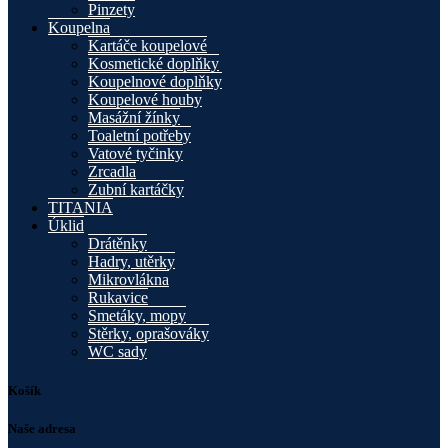
Pinzety
Koupelna
Kartáče koupelové
Kosmetické doplňky
Koupelnové doplňky
Koupelové houby
Masážní žínky
Toaletní potřeby
Vatové tyčinky
Zrcadla
Zubní kartáčky
TITANIA
Úklid
Drátěnky
Hadry, utěrky
Mikrovlákna
Rukavice
Smetáky, mopy
Stěrky, oprašováky
WC sady
Košík
Naše adresa