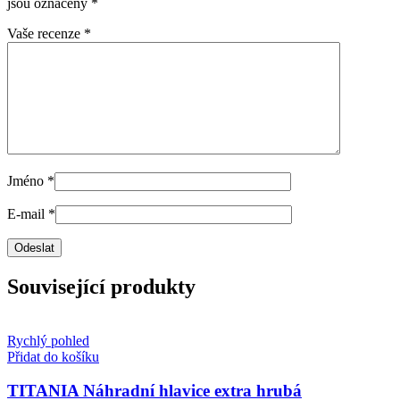
jsou označeny
*
Vaše recenze
*
Jméno
*
E-mail
*
Související produkty
Rychlý pohled
Přidat do košíku
TITANIA Náhradní hlavice extra hrubá