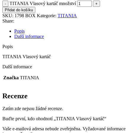
TITANIA Vlasový kartáč množství
Přidat do košíku
SKU:
1798 BOX
Kategorie:
TITANIA
Share:
Popis
Další informace
Popis
TITANIA Vlasový kartáč
Další informace
Značka
TITANIA
Recenze
Zatím zde nejsou žádné recenze.
Buďte první, kdo ohodnotí „TITANIA Vlasový kartáč“
Vaše e-mailová adresa nebude zveřejněna.
Vyžadované informace