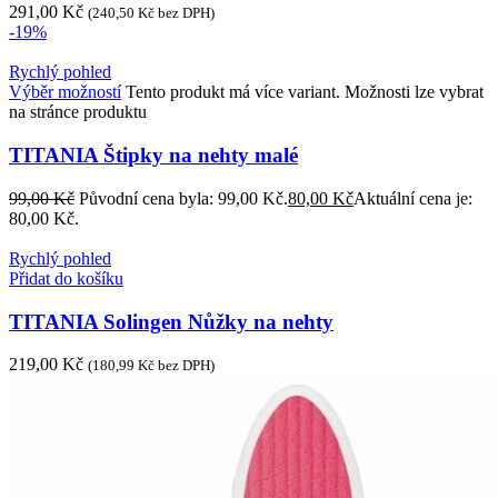
291,00
Kč
(
240,50
Kč
bez DPH)
-19%
Rychlý pohled
Výběr možností
Tento produkt má více variant. Možnosti lze vybrat
na stránce produktu
TITANIA Štipky na nehty malé
99,00
Kč
Původní cena byla: 99,00 Kč.
80,00
Kč
Aktuální cena je:
80,00 Kč.
Rychlý pohled
Přidat do košíku
TITANIA Solingen Nůžky na nehty
219,00
Kč
(
180,99
Kč
bez DPH)