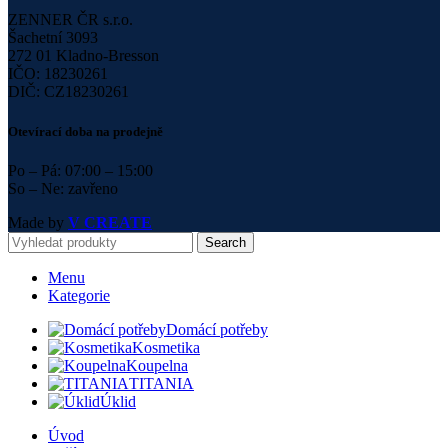
ZENNER ČR s.r.o.
Šachetní 3093
272 01 Kladno-Bresson
IČO: 18230261
DIČ: CZ18230261
Otevírací doba na prodejně
Po – Pá: 07:00 – 15:00
So – Ne: zavřeno
Made by
V CREATE
Search
Menu
Kategorie
Domácí potřeby
Kosmetika
Koupelna
TITANIA
Úklid
Úvod