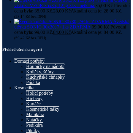
Utěrka
viskóza VZOR 35x35, 125g 3ks - netkaná
35,00
Kč
Původní
cena byla: 35,00 Kč.
28,00
Kč
Aktuální cena je: 28,00 Kč.
(
23,14
Kč
bez DPH)
Švédská
utěrka SONIC 30x30, 7+1ks ZDARMA
99,00
Kč
Původní
cena byla: 99,00 Kč.
84,00
Kč
Aktuální cena je: 84,00 Kč.
(
69,42
Kč
bez DPH)
Přehled všech kategorií
Domácí potřeby
Houbičky na nádobí
Kolíčky, šňůry
Kuchyňské chňapky
Párátka
Kosmetika
Holící potřeby
Hřebeny
Kartáče
Kosmetické tašky
Manikúra
Natáčky
Pedikúra
Pilníky