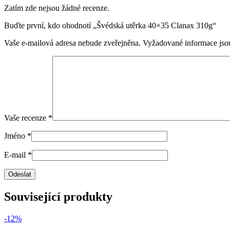
Zatím zde nejsou žádné recenze.
Buďte první, kdo ohodnotí „Švédská utěrka 40×35 Clanax 310g“
Vaše e-mailová adresa nebude zveřejněna.
Vyžadované informace js
Vaše recenze
*
Jméno
*
E-mail
*
Související produkty
-12%