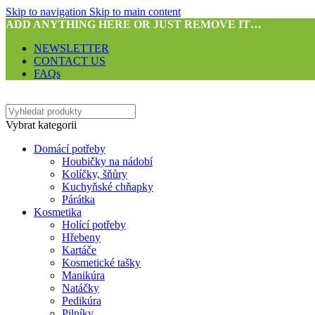
Skip to navigation
Skip to main content
ADD ANYTHING HERE OR JUST REMOVE IT…
NEWSLETTER
CONTACT US
FAQs
Vybrat kategorii
Domácí potřeby
Houbičky na nádobí
Kolíčky, šňůry
Kuchyňské chňapky
Párátka
Kosmetika
Holící potřeby
Hřebeny
Kartáče
Kosmetické tašky
Manikúra
Natáčky
Pedikúra
Pilníky