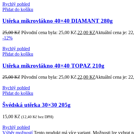
Rychlý pohled
Přidat do košíku
Utěrka mikrovlákno 40×40 DIAMANT 280g
25,00
Kč
Původní cena byla: 25,00 Kč.
22,00
Kč
Aktuální cena je: 22
-12%
Rychlý pohled
Přidat do košíku
Utěrka mikrovlákno 40×40 TOPAZ 210g
25,00
Kč
Původní cena byla: 25,00 Kč.
22,00
Kč
Aktuální cena je: 22
Rychlý pohled
Přidat do košíku
Švédská utěrka 30×30 205g
15,00
Kč
(
12,40
Kč
bez DPH)
Rychlý pohled
Výběr možností
Tento produkt má více variant. Možnosti lze vybrat n