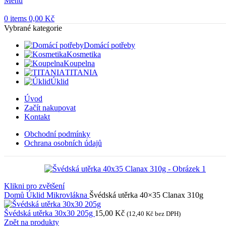
Menu
0
items
0,00
Kč
Vybrané kategorie
Domácí potřeby
Kosmetika
Koupelna
TITANIA
Úklid
Úvod
Začít nakupovat
Kontakt
Obchodní podmínky
Ochrana osobních údajů
Klikni pro zvětšení
Domů
Úklid
Mikrovlákna
Švédská utěrka 40×35 Clanax 310g
Švédská utěrka 30x30 205g
15,00
Kč
(
12,40
Kč
bez DPH)
Zpět na produkty