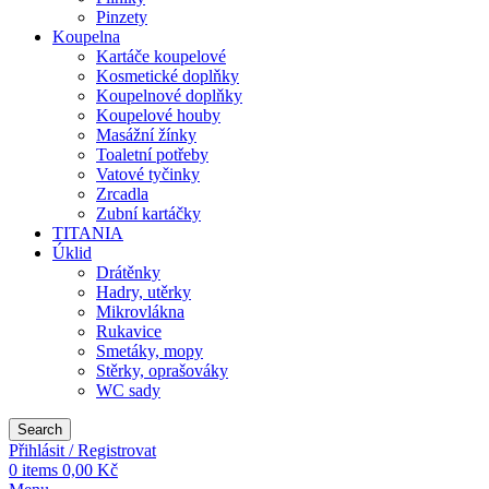
Pinzety
Koupelna
Kartáče koupelové
Kosmetické doplňky
Koupelnové doplňky
Koupelové houby
Masážní žínky
Toaletní potřeby
Vatové tyčinky
Zrcadla
Zubní kartáčky
TITANIA
Úklid
Drátěnky
Hadry, utěrky
Mikrovlákna
Rukavice
Smetáky, mopy
Stěrky, oprašováky
WC sady
Search
Přihlásit / Registrovat
0
items
0,00
Kč