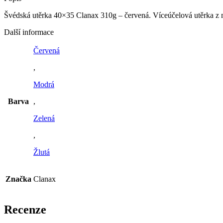
Švédská utěrka 40×35 Clanax 310g – červená. Víceúčelová utěrka z 
Další informace
Červená
,
Modrá
Barva
,
Zelená
,
Žlutá
Značka
Clanax
Recenze