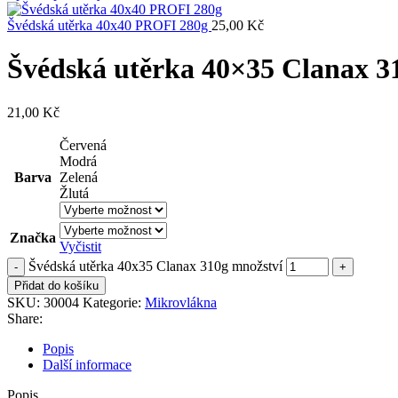
Švédská utěrka 40x40 PROFI 280g
25,00
Kč
Švédská utěrka 40×35 Clanax 3
21,00
Kč
Červená
Modrá
Barva
Zelená
Žlutá
Značka
Vyčistit
Švédská utěrka 40x35 Clanax 310g množství
Přidat do košíku
SKU:
30004
Kategorie:
Mikrovlákna
Share:
Popis
Další informace
Popis