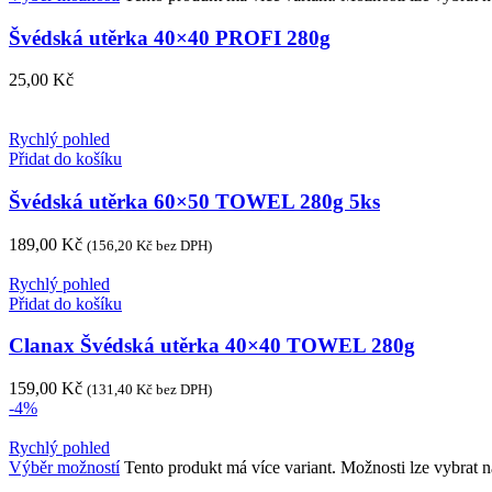
Švédská utěrka 40×40 PROFI 280g
25,00
Kč
Rychlý pohled
Přidat do košíku
Švédská utěrka 60×50 TOWEL 280g 5ks
189,00
Kč
(
156,20
Kč
bez DPH)
Rychlý pohled
Přidat do košíku
Clanax Švédská utěrka 40×40 TOWEL 280g
159,00
Kč
(
131,40
Kč
bez DPH)
-4%
Rychlý pohled
Výběr možností
Tento produkt má více variant. Možnosti lze vybrat n